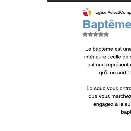
Eglise Actes2Comp
Baptême
Noté NaN étoiles su
Le baptême est une 
intérieure : celle d
est une représentat
qu’il en sorti
Lorsque vous entr
que vous marchez 
engagez à le sui
bapt