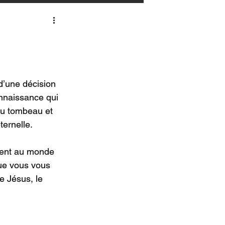
d’une décision 
onnaissance qui 
 au tombeau et 
ternelle. 
ent au monde 
ue vous vous 
e Jésus, le 