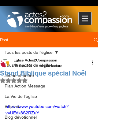
Post
Tous les posts de l'église
Eglise Actes2Compassion
Tous les posts de l'église
20 déc. 2014
1 min de lecture
Stand Biblique spécial Noël
Jeûne et prière
Noté NaN étoiles sur 5.
Plan Action Message
La Vie de l'église
https://www.youtube.com/watch?
Articles
v=UEdk8S2RZuY
Blog dévotionnel