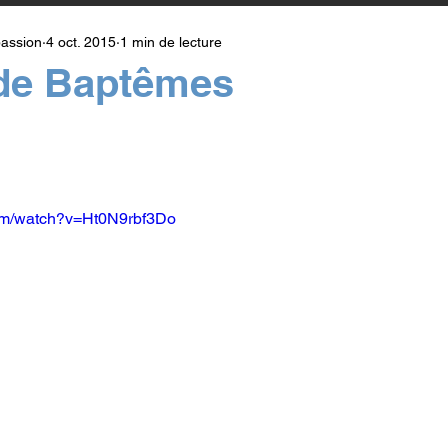
assion
4 oct. 2015
1 min de lecture
 de Baptêmes
r 5.
com/watch?v=Ht0N9rbf3Do