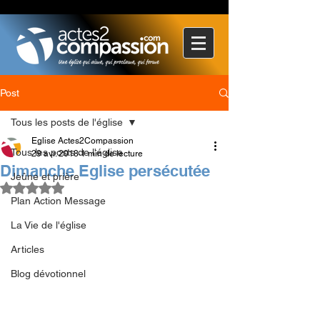
Post
Tous les posts de l'église
Eglise Actes2Compassion
Tous les posts de l'église
29 avr. 2018
1 min de lecture
Dimanche Eglise persécutée
Jeûne et prière
Noté NaN étoiles sur 5.
Plan Action Message
La Vie de l'église
Articles
Blog dévotionnel