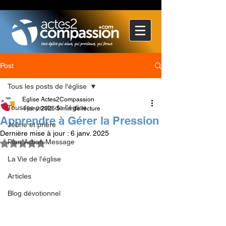
Post
Tous les posts de l'église
Eglise Actes2Compassion
Tous les posts de l'église
4 janv. 2025
5 min de lecture
Apprendre à Gérer la Pression
Jeûne et prière
Dernière mise à jour :
6 janv. 2025
Plan Action Message
Noté NaN étoiles sur 5.
La Vie de l'église
Articles
Blog dévotionnel