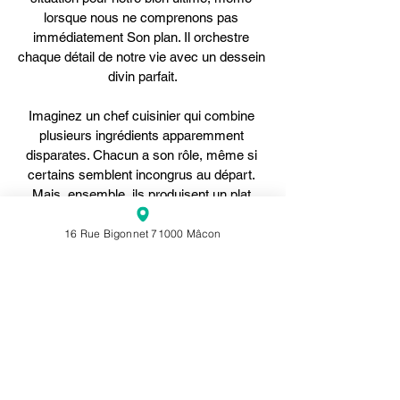
lorsque nous ne comprenons pas 
immédiatement Son plan. Il orchestre 
chaque détail de notre vie avec un dessein 
divin parfait.
Imaginez un chef cuisinier qui combine 
plusieurs ingrédients apparemment 
disparates. Chacun a son rôle, même si 
certains semblent incongrus au départ. 
Mais, ensemble, ils produisent un plat 
délicieux et parfait. De même, Dieu 
travaille dans nos vies, utilisant même les 
16 Rue Bigonnet 71000 Mâcon
difficultés pour accomplir Son plan parfait.
Application
Commencez chaque journée avec une 
prière de soumission : « Seigneur, je te fais 
confiance pour aujourd’hui. » Rappelez-
vous que chaque défi que vous rencontrez 
fait partie de Son plan parfait pour votre vie.