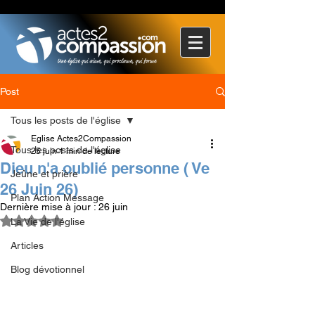
Post
Tous les posts de l'église
Eglise Actes2Compassion
Tous les posts de l'église
25 juin
1 min de lecture
Dieu n'a oublié personne ( Ve
Jeûne et prière
26 Juin 26)
Plan Action Message
Dernière mise à jour :
26 juin
Noté NaN étoiles sur 5.
La Vie de l'église
Articles
Blog dévotionnel