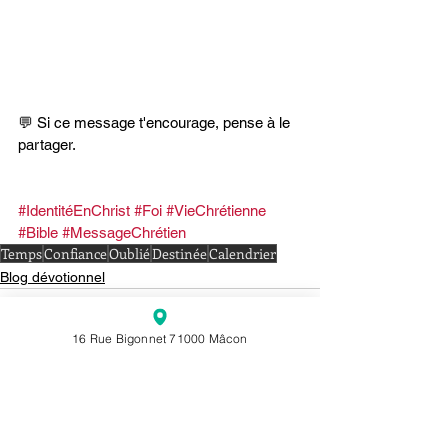
💬 Si ce message t'encourage, pense à le 
partager.
#IdentitéEnChrist
#Foi
#VieChrétienne
#Bible
#MessageChrétien
Temps
Confiance
Oublié
Destinée
Calendrier
Blog dévotionnel
16 Rue Bigonnet 71000 Mâcon
Voir tout
Posts récents