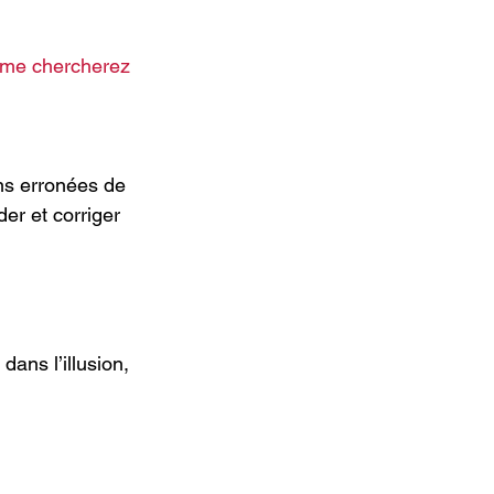
 me chercherez 
ns erronées de 
er et corriger 
ans l’illusion, 