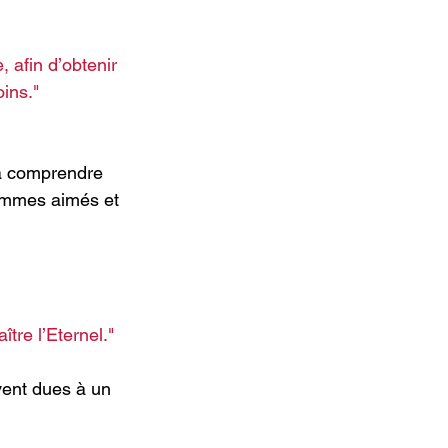
afin d’obtenir 
ins."
 à comprendre 
ommes aimés et 
re l’Eternel." 
ent dues à un 