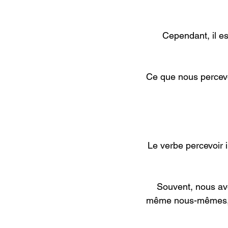
 Cependant, il est important de reconnaître que nos perceptions peuvent parfois être 
 Ce que nous percevons peut être influencé par nos expériences, nos peurs, et nos attentes, 
Le verbe percevoir 
Souvent, nous av
même nous-mêmes, ma