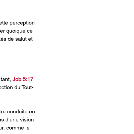
ette perception 
er quoique ce 
és de salut et 
tant,
 Job 5:17 
ection du Tout-
re conduite en 
s d’une vision 
ur, comme le 