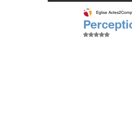
Eglise Actes2Comp
Percepti
Noté NaN étoiles su