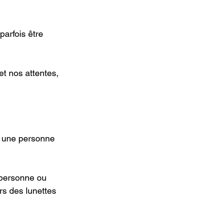
, une personne 
 personne ou 
s des lunettes 