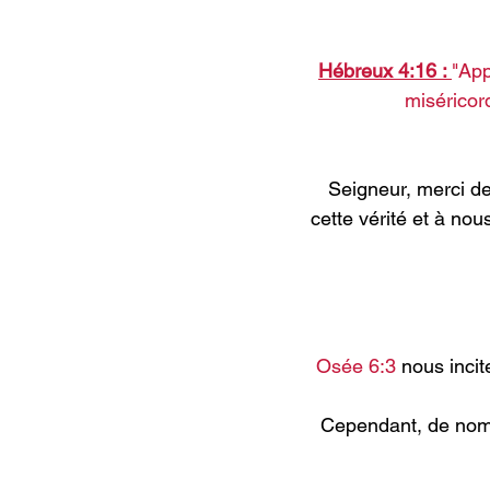
Hébreux 4:16 : 
"App
miséricor
Seigneur, merci de
cette vérité et à n
Osée 6:3 
nous incit
Cependant, de nomb