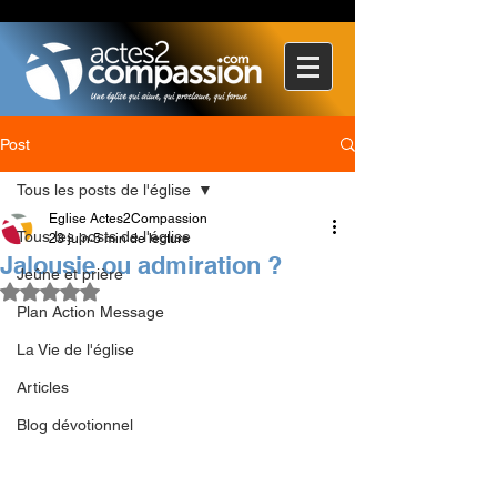
Post
Tous les posts de l'église
Eglise Actes2Compassion
Tous les posts de l'église
23 juin
5 min de lecture
Jalousie ou admiration ?
Jeûne et prière
Noté NaN étoiles sur 5.
Plan Action Message
La Vie de l'église
Articles
Blog dévotionnel