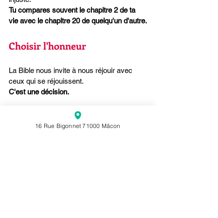
Tu compares souvent le chapitre 2 de ta 
vie avec le chapitre 20 de quelqu'un d'autre.
Choisir l'honneur
La Bible nous invite à nous réjouir avec 
ceux qui se réjouissent.
C'est une décision.
Nous pouvons choisir d'encourager plutôt 
que d'envier.
16 Rue Bigonnet 71000 Mâcon
De célébrer plutôt que de critiquer.
D'honorer plutôt que de rivaliser.
Chaque fois que nous applaudissons 
sincèrement la réussite d'une autre 
personne, 
nous affaiblissons le pouvoir de 
la jalousie sur notre propre cœur.