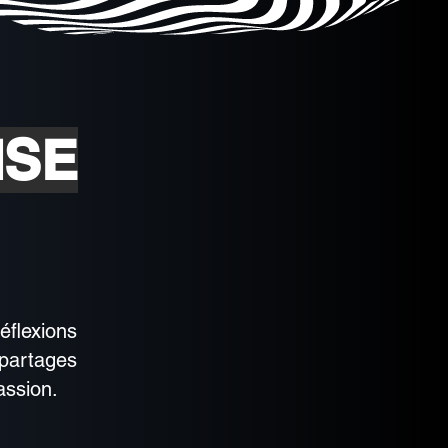
ISE
éflexions
partages
assion.