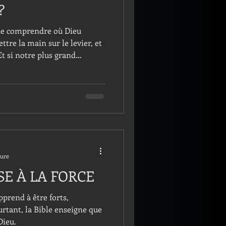
?
 de comprendre où Dieu
ettre la main sur le levier, et
Et si notre plus grand
it pas le manque de foi…
ent ?
ture
SE À LA FORCE
pprend à être forts,
rtant, la Bible enseigne que
Dieu.