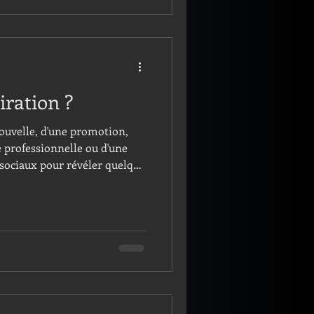
iration ?
 nouvelle, d'une promotion,
e professionnelle ou d'une
 sociaux pour révéler quelque
-mêmes. Pourquoi la
nnes nous inspire-t-elle,
nous dérange profondément ?