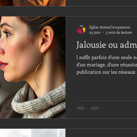
Eglise Actes2Compassion
23 juin
5 min de lecture
Jalousie ou adm
l suffit parfois d'une seule
d'un mariage, d'une réussit
publication sur les réseaux
chose que nous ignorions de nous
réussite de certaines perso
tandis que celle d'autres 