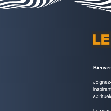
LE
Bienven
Joignez
inspir
spiritu
La paix 